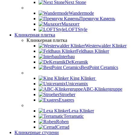
Next Stone
Wandermode
Премиум Камень
Малахит
LOFTStyle
Клинкерная плитка
Клинкерная плитка
Westerwalder Klinker
Feldhaus Klinker
Interbau
DeKeramik
BestPoint Ceramics
King Klinker
Uniceramix
ABC-Klinkergruppe
Stroeher
Exagres
Lexa Klinker
Terramatic
Roben
Cerrad
Клинкерные ступени