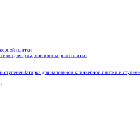
нкерной плитки
атирка для фасадной клинкерной плитки
Затирка для напольной клинкерной плитки и ступен
и