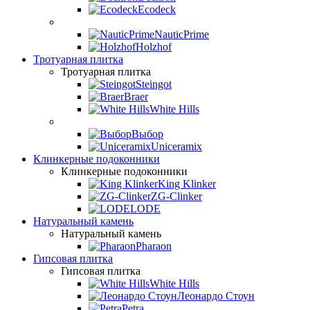
Ecodeck
NauticPrime
Holzhof
Тротуарная плитка
Тротуарная плитка
Steingot
Braer
White Hills
Выбор
Uniceramix
Клинкерные подоконники
Клинкерные подоконники
King Klinker
ZG-Clinker
LODE
Натуральный камень
Натуральный камень
Pharaon
Гипсовая плитка
Гипсовая плитка
White Hills
Леонардо Стоун
Petra