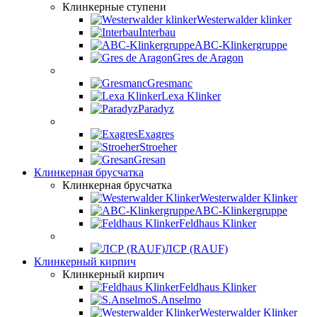
Клинкерные ступени
Westerwalder klinker
Interbau
ABC-Klinkergruppe
Gres de Aragon
Gresmanc
Lexa Klinker
Paradyz
Exagres
Stroeher
Gresan
Клинкерная брусчатка
Клинкерная брусчатка
Westerwalder Klinker
ABC-Klinkergruppe
Feldhaus Klinker
ЛСР (RAUF)
Клинкерный кирпич
Клинкерный кирпич
Feldhaus Klinker
S.Anselmo
Westerwalder Klinker