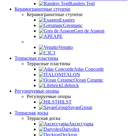
Randers Tegl
Керамогранитные ступени
Керамогранитные ступени
Exagres
Gresmanc
Gres de Aragon
APE
Venatto
C3
Террасные пластины
Террасные пластины
Atlas Concorde
ITALON
Ocean Ceramic
Lifebrick
Регулируемые опоры
Регулируемые опоры
HILST
SayanGroup
Террасная доска
Террасная доска
Аксессуары
Darvolex
Deckron