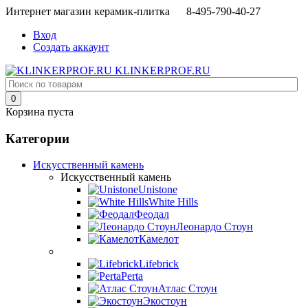
Интернет магазин керамик-плитка 8-495-790-40-27
Вход
Создать аккаунт
KLINKERPROF.RU
0
Корзина пуста
Категории
Искусственный камень
Искусственный камень
Unistone
White Hills
Феодал
Леонардо Стоун
Камелот
Lifebrick
Perta
Атлас Стоун
Экостоун