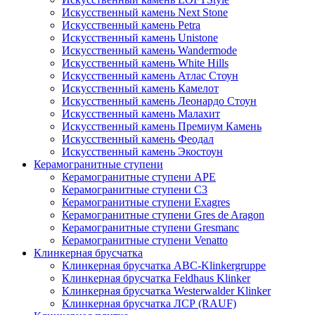
Искусственный камень Next Stone
Искусственный камень Petra
Искусственный камень Unistone
Искусственный камень Wandermode
Искусственный камень White Hills
Искусственный камень Атлас Стоун
Искусственный камень Камелот
Искусственный камень Леонардо Стоун
Искусственный камень Малахит
Искусственный камень Премиум Камень
Искусственный камень Феодал
Искусственный камень Экостоун
Керамогранитные ступени
Керамогранитные ступени APE
Керамогранитные ступени C3
Керамогранитные ступени Exagres
Керамогранитные ступени Gres de Aragon
Керамогранитные ступени Gresmanc
Керамогранитные ступени Venatto
Клинкерная брусчатка
Клинкерная брусчатка ABC-Klinkergruppe
Клинкерная брусчатка Feldhaus Klinker
Клинкерная брусчатка Westerwalder Klinker
Клинкерная брусчатка ЛСР (RAUF)