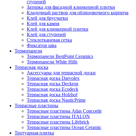
ступеней
Затирка для фасадной клинкерной плитки
Кладочный раствор для облицовочного кирпича
Клей для брусчатки
Клей для камня
Клей для клинкерной плитки
Клей для ступеней
Стеклотканевая сетка
Фиксатор шва
Термопанели
Термопанели BestPoint Ceramics
Термопанели White Hills
Террасная доска
Аксессуары для террасной доски
Террасная доска Darvolex
Террасная доска Deckron
Террасная доска Ecodeck
Террасная доска Holzhof
Террасная доска NauticPrime
Террасные пластины
Террасные пластины Atlas Concorde
Террасные пластины ITALON
Террасные пластины Lifebrick
Террасные пластины Ocean Ceramic
Тротуарная плитка