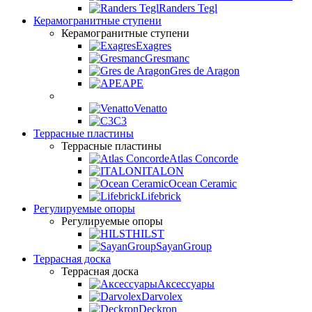
Randers Tegl
Керамогранитные ступени
Керамогранитные ступени
Exagres
Gresmanc
Gres de Aragon
APE
Venatto
C3
Террасные пластины
Террасные пластины
Atlas Concorde
ITALON
Ocean Ceramic
Lifebrick
Регулируемые опоры
Регулируемые опоры
HILST
SayanGroup
Террасная доска
Террасная доска
Аксессуары
Darvolex
Deckron