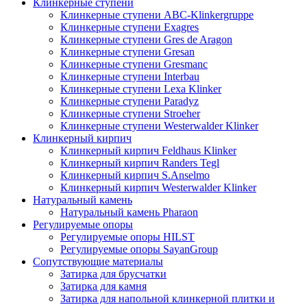
Клинкерные ступени
Клинкерные ступени ABC-Klinkergruppe
Клинкерные ступени Exagres
Клинкерные ступени Gres de Aragon
Клинкерные ступени Gresan
Клинкерные ступени Gresmanc
Клинкерные ступени Interbau
Клинкерные ступени Lexa Klinker
Клинкерные ступени Paradyz
Клинкерные ступени Stroeher
Клинкерные ступени Westerwalder Klinker
Клинкерный кирпич
Клинкерный кирпич Feldhaus Klinker
Клинкерный кирпич Randers Tegl
Клинкерный кирпич S.Anselmo
Клинкерный кирпич Westerwalder Klinker
Натуральный камень
Натуральный камень Pharaon
Регулируемые опоры
Регулируемые опоры HILST
Регулируемые опоры SayanGroup
Сопутствующие материалы
Затирка для брусчатки
Затирка для камня
Затирка для напольной клинкерной плитки и