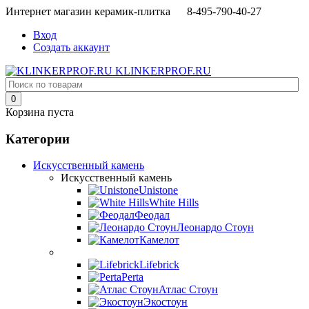
Интернет магазин керамик-плитка 8-495-790-40-27
Вход
Создать аккаунт
KLINKERPROF.RU
0
Корзина пуста
Категории
Искусственный камень
Искусственный камень
Unistone
White Hills
Феодал
Леонардо Стоун
Камелот
Lifebrick
Perta
Атлас Стоун
Экостоун