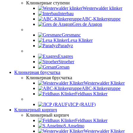
Клинкерные ступени
Westerwalder klinker
Interbau
ABC-Klinkergruppe
Gres de Aragon
Gresmanc
Lexa Klinker
Paradyz
Exagres
Stroeher
Gresan
Клинкерная брусчатка
Клинкерная брусчатка
Westerwalder Klinker
ABC-Klinkergruppe
Feldhaus Klinker
ЛСР (RAUF)
Клинкерный кирпич
Клинкерный кирпич
Feldhaus Klinker
S.Anselmo
Westerwalder Klinker