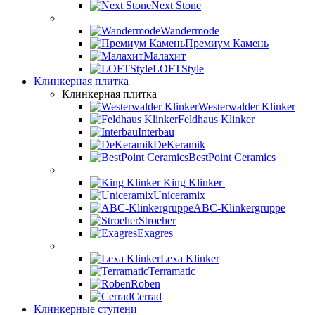
Next Stone
Wandermode
Премиум Камень
Малахит
LOFTStyle
Клинкерная плитка
Клинкерная плитка
Westerwalder Klinker
Feldhaus Klinker
Interbau
DeKeramik
BestPoint Ceramics
King Klinker
Uniceramix
ABC-Klinkergruppe
Stroeher
Exagres
Lexa Klinker
Terramatic
Roben
Cerrad
Клинкерные ступени