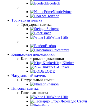
Ecodeck
NauticPrime
Holzhof
Тротуарная плитка
Тротуарная плитка
Steingot
Braer
White Hills
Выбор
Uniceramix
Клинкерные подоконники
Клинкерные подоконники
King Klinker
ZG-Clinker
LODE
Натуральный камень
Натуральный камень
Pharaon
Гипсовая плитка
Гипсовая плитка
White Hills
Леонардо Стоун
Petra