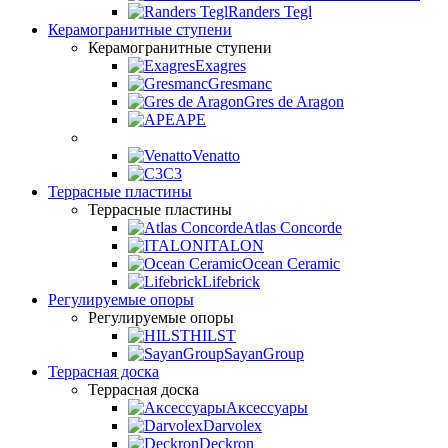
Randers Tegl
Керамогранитные ступени
Керамогранитные ступени
Exagres
Gresmanc
Gres de Aragon
APE
Venatto
C3
Террасные пластины
Террасные пластины
Atlas Concorde
ITALON
Ocean Ceramic
Lifebrick
Регулируемые опоры
Регулируемые опоры
HILST
SayanGroup
Террасная доска
Террасная доска
Аксессуары
Darvolex
Deckron