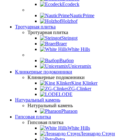
Ecodeck
NauticPrime
Holzhof
Тротуарная плитка
Тротуарная плитка
Steingot
Braer
White Hills
Выбор
Uniceramix
Клинкерные подоконники
Клинкерные подоконники
King Klinker
ZG-Clinker
LODE
Натуральный камень
Натуральный камень
Pharaon
Гипсовая плитка
Гипсовая плитка
White Hills
Леонардо Стоун
Petra