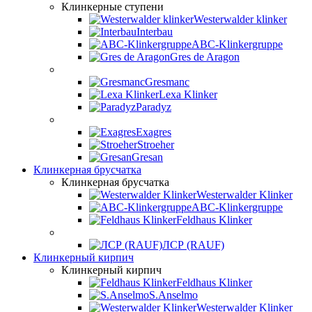
Клинкерные ступени
Westerwalder klinker
Interbau
ABC-Klinkergruppe
Gres de Aragon
Gresmanc
Lexa Klinker
Paradyz
Exagres
Stroeher
Gresan
Клинкерная брусчатка
Клинкерная брусчатка
Westerwalder Klinker
ABC-Klinkergruppe
Feldhaus Klinker
ЛСР (RAUF)
Клинкерный кирпич
Клинкерный кирпич
Feldhaus Klinker
S.Anselmo
Westerwalder Klinker