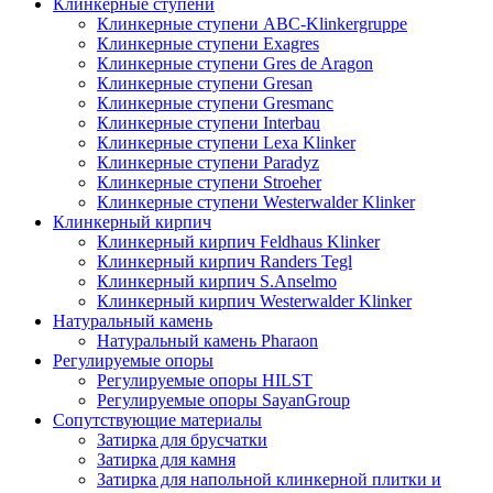
Клинкерные ступени
Клинкерные ступени ABC-Klinkergruppe
Клинкерные ступени Exagres
Клинкерные ступени Gres de Aragon
Клинкерные ступени Gresan
Клинкерные ступени Gresmanc
Клинкерные ступени Interbau
Клинкерные ступени Lexa Klinker
Клинкерные ступени Paradyz
Клинкерные ступени Stroeher
Клинкерные ступени Westerwalder Klinker
Клинкерный кирпич
Клинкерный кирпич Feldhaus Klinker
Клинкерный кирпич Randers Tegl
Клинкерный кирпич S.Anselmo
Клинкерный кирпич Westerwalder Klinker
Натуральный камень
Натуральный камень Pharaon
Регулируемые опоры
Регулируемые опоры HILST
Регулируемые опоры SayanGroup
Сопутствующие материалы
Затирка для брусчатки
Затирка для камня
Затирка для напольной клинкерной плитки и