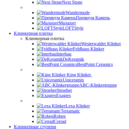
Next Stone
Wandermode
Премиум Камень
Малахит
LOFTStyle
Клинкерная плитка
Клинкерная плитка
Westerwalder Klinker
Feldhaus Klinker
Interbau
DeKeramik
BestPoint Ceramics
King Klinker
Uniceramix
ABC-Klinkergruppe
Stroeher
Exagres
Lexa Klinker
Terramatic
Roben
Cerrad
Клинкерные ступени