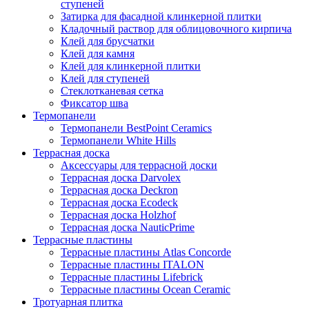
ступеней
Затирка для фасадной клинкерной плитки
Кладочный раствор для облицовочного кирпича
Клей для брусчатки
Клей для камня
Клей для клинкерной плитки
Клей для ступеней
Стеклотканевая сетка
Фиксатор шва
Термопанели
Термопанели BestPoint Ceramics
Термопанели White Hills
Террасная доска
Аксессуары для террасной доски
Террасная доска Darvolex
Террасная доска Deckron
Террасная доска Ecodeck
Террасная доска Holzhof
Террасная доска NauticPrime
Террасные пластины
Террасные пластины Atlas Concorde
Террасные пластины ITALON
Террасные пластины Lifebrick
Террасные пластины Ocean Ceramic
Тротуарная плитка