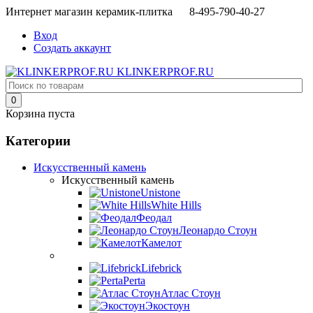
Интернет магазин керамик-плитка 8-495-790-40-27
Вход
Создать аккаунт
KLINKERPROF.RU
0
Корзина пуста
Категории
Искусственный камень
Искусственный камень
Unistone
White Hills
Феодал
Леонардо Стоун
Камелот
Lifebrick
Perta
Атлас Стоун
Экостоун