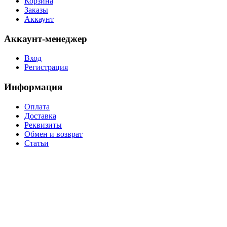
Корзина
Заказы
Аккаунт
Аккаунт-менеджер
Вход
Регистрация
Информация
Оплата
Доставка
Реквизиты
Обмен и возврат
Статьи
Уважаемые покупатели, в связи с нестабильным курсом валют, а также частой
сменой прайсов производителями, цены на товары могут отличаться от
заявленных на сайте. Работы по корректировке цен ведутся непрерывно. Наличие
конкретных позиций товара, их стоимость уточняйте у менеджеров компании.
Приносим извинения за доставленные неудобства.
Обращаем Ваше внимание на то, что вся представленная на сайте информация,
носит информационный характер и ни при каких условиях не является публичной
офертой, определяемой положениями Статьи 437 (2) Гражданского кодекса