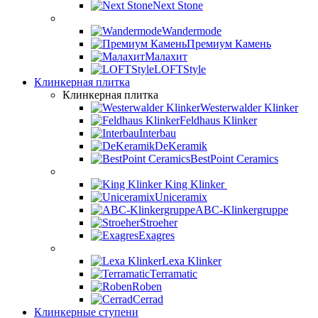
Next Stone
Wandermode
Премиум Камень
Малахит
LOFTStyle
Клинкерная плитка
Клинкерная плитка
Westerwalder Klinker
Feldhaus Klinker
Interbau
DeKeramik
BestPoint Ceramics
King Klinker
Uniceramix
ABC-Klinkergruppe
Stroeher
Exagres
Lexa Klinker
Terramatic
Roben
Cerrad
Клинкерные ступени