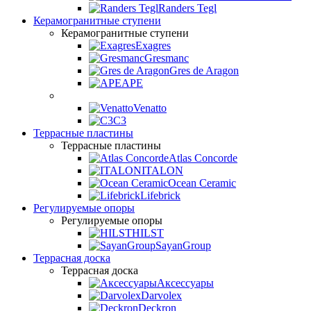
Randers Tegl
Керамогранитные ступени
Керамогранитные ступени
Exagres
Gresmanc
Gres de Aragon
APE
Venatto
C3
Террасные пластины
Террасные пластины
Atlas Concorde
ITALON
Ocean Ceramic
Lifebrick
Регулируемые опоры
Регулируемые опоры
HILST
SayanGroup
Террасная доска
Террасная доска
Аксессуары
Darvolex
Deckron