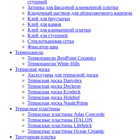
ступеней
Затирка для фасадной клинкерной плитки
Кладочный раствор для облицовочного кирпича
Клей для брусчатки
Клей для камня
Клей для клинкерной плитки
Клей для ступеней
Стеклотканевая сетка
Фиксатор шва
Термопанели
Термопанели BestPoint Ceramics
Термопанели White Hills
Террасная доска
Аксессуары для террасной доски
Террасная доска Darvolex
Террасная доска Deckron
Террасная доска Ecodeck
Террасная доска Holzhof
Террасная доска NauticPrime
Террасные пластины
Террасные пластины Atlas Concorde
Террасные пластины ITALON
Террасные пластины Lifebrick
Террасные пластины Ocean Ceramic
Тротуарная плитка