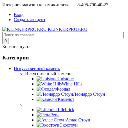
Интернет магазин керамик-плитка 8-495-790-40-27
Вход
Создать аккаунт
KLINKERPROF.RU
0
Корзина пуста
Категории
Искусственный камень
Искусственный камень
Unistone
White Hills
Феодал
Леонардо Стоун
Камелот
Lifebrick
Perta
Атлас Стоун
Экостоун