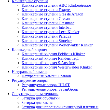
Клинкерные ступени
Клинкерные ступени ABC-Klinkergruppe
Клинкерные ступени Exagres
Клинкерные ступени Gres de Aragon
Клинкерные ступени Gresan
Клинкерные ступени Gresmanc
Клинкерные ступени Interbau
Клинкерные ступени Lexa Klinker
Клинкерные ступени Paradyz
Клинкерные ступени Stroeher
Клинкерные ступени Westerwalder Klinker
Клинкерный кирпич
Клинкерный кирпич Feldhaus Klinker
Клинкерный кирпич Randers Tegl
Клинкерный кирпич S.Anselmo
Клинкерный кирпич Westerwalder Klinker
Натуральный камень
Натуральный камень Pharaon
Регулируемые опоры
Регулируемые опоры HILST
Регулируемые опоры SayanGroup
Сопутствующие материалы
Затирка для брусчатки
Затирка для камня
Затирка для напольной клинкерной плитки и