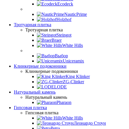
Ecodeck
NauticPrime
Holzhof
Тротуарная плитка
Тротуарная плитка
Steingot
Braer
White Hills
Выбор
Uniceramix
Клинкерные подоконники
Клинкерные подоконники
King Klinker
ZG-Clinker
LODE
Натуральный камень
Натуральный камень
Pharaon
Гипсовая плитка
Гипсовая плитка
White Hills
Леонардо Стоун
Petra