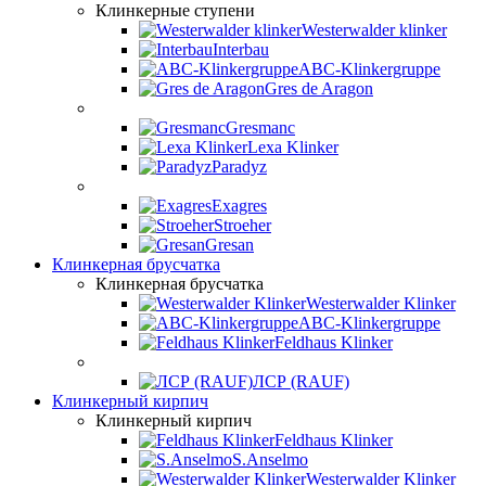
Клинкерные ступени
Westerwalder klinker
Interbau
ABC-Klinkergruppe
Gres de Aragon
Gresmanc
Lexa Klinker
Paradyz
Exagres
Stroeher
Gresan
Клинкерная брусчатка
Клинкерная брусчатка
Westerwalder Klinker
ABC-Klinkergruppe
Feldhaus Klinker
ЛСР (RAUF)
Клинкерный кирпич
Клинкерный кирпич
Feldhaus Klinker
S.Anselmo
Westerwalder Klinker