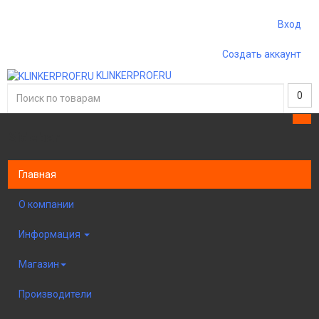
Вход
Создать аккаунт
KLINKERPROF.RU
0
Sidebar
×
Главная
О компании
Информация
Магазин
Производители