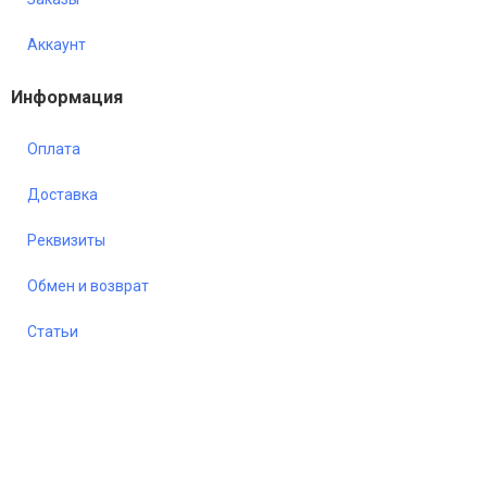
Аккаунт
Информация
Оплата
Доставка
Реквизиты
Обмен и возврат
Статьи
Уважаемые покупатели, в связи с нестабильным курсом валют, а также частой
сменой прайсов производителями, цены на товары могут отличаться от
заявленных на сайте. Работы по корректировке цен ведутся непрерывно. Наличие
конкретных позиций товара, их стоимость уточняйте у менеджеров компании.
Приносим извинения за доставленные неудобства.