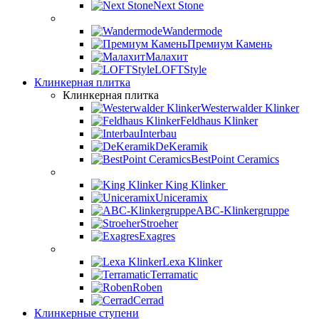
Next Stone
Wandermode
Премиум Камень
Малахит
LOFTStyle
Клинкерная плитка
Клинкерная плитка
Westerwalder Klinker
Feldhaus Klinker
Interbau
DeKeramik
BestPoint Ceramics
King Klinker
Uniceramix
ABC-Klinkergruppe
Stroeher
Exagres
Lexa Klinker
Terramatic
Roben
Cerrad
Клинкерные ступени