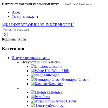
Интернет магазин керамик-плитка 8-495-790-40-27
Вход
Создать аккаунт
KLINKERPROF.RU
0
Корзина пуста
Категории
Искусственный камень
Искусственный камень
Unistone
White Hills
Феодал
Леонардо Стоун
Камелот
Lifebrick
Perta
Атлас Стоун
Экостоун