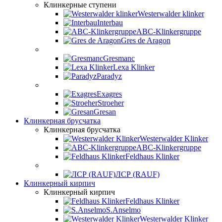
Клинкерные ступени
Westerwalder klinker
Interbau
ABC-Klinkergruppe
Gres de Aragon
Gresmanc
Lexa Klinker
Paradyz
Exagres
Stroeher
Gresan
Клинкерная брусчатка
Клинкерная брусчатка
Westerwalder Klinker
ABC-Klinkergruppe
Feldhaus Klinker
ЛСР (RAUF)
Клинкерный кирпич
Клинкерный кирпич
Feldhaus Klinker
S.Anselmo
Westerwalder Klinker