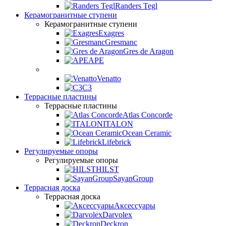
Randers Tegl
Керамогранитные ступени
Керамогранитные ступени
Exagres
Gresmanc
Gres de Aragon
APE
Venatto
C3
Террасные пластины
Террасные пластины
Atlas Concorde
ITALON
Ocean Ceramic
Lifebrick
Регулируемые опоры
Регулируемые опоры
HILST
SayanGroup
Террасная доска
Террасная доска
Аксессуары
Darvolex
Deckron