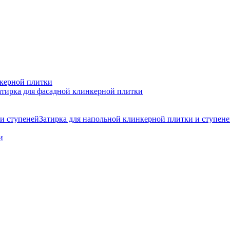
нкерной плитки
атирка для фасадной клинкерной плитки
Затирка для напольной клинкерной плитки и ступен
и