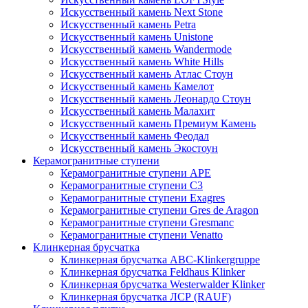
Искусственный камень Next Stone
Искусственный камень Petra
Искусственный камень Unistone
Искусственный камень Wandermode
Искусственный камень White Hills
Искусственный камень Атлас Стоун
Искусственный камень Камелот
Искусственный камень Леонардо Стоун
Искусственный камень Малахит
Искусственный камень Премиум Камень
Искусственный камень Феодал
Искусственный камень Экостоун
Керамогранитные ступени
Керамогранитные ступени APE
Керамогранитные ступени C3
Керамогранитные ступени Exagres
Керамогранитные ступени Gres de Aragon
Керамогранитные ступени Gresmanc
Керамогранитные ступени Venatto
Клинкерная брусчатка
Клинкерная брусчатка ABC-Klinkergruppe
Клинкерная брусчатка Feldhaus Klinker
Клинкерная брусчатка Westerwalder Klinker
Клинкерная брусчатка ЛСР (RAUF)