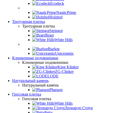
Ecodeck
NauticPrime
Holzhof
Тротуарная плитка
Тротуарная плитка
Steingot
Braer
White Hills
Выбор
Uniceramix
Клинкерные подоконники
Клинкерные подоконники
King Klinker
ZG-Clinker
LODE
Натуральный камень
Натуральный камень
Pharaon
Гипсовая плитка
Гипсовая плитка
White Hills
Леонардо Стоун
Petra