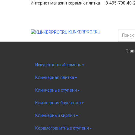
Интернет магазин керамик-плитка 8-495-790-40-
KLINKERPROF.RU
Категории
Глав
Искусственный камень
Клинкерная плитка
Клинкерные ступени
Клинкерная брусчатка
Клинкерный кирпич
Керамогранитные ступени