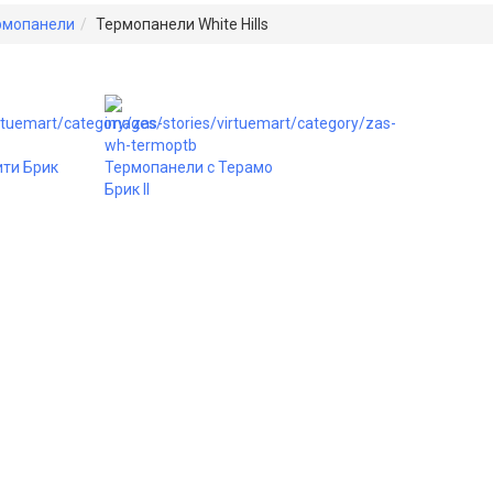
рмопанели
Термопанели White Hills
ити Брик
Термопанели с Терамо
Брик II