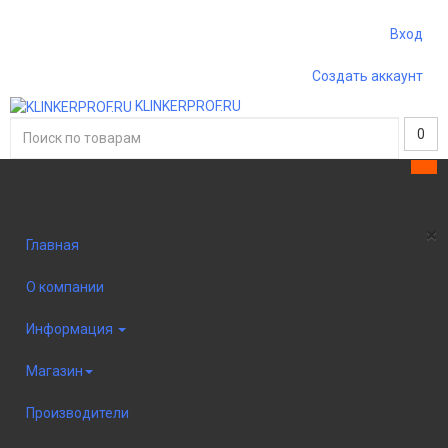
Вход
Создать аккаунт
KLINKERPROF.RU
0
Sidebar
×
Главная
О компании
Информация
Магазин
Производители