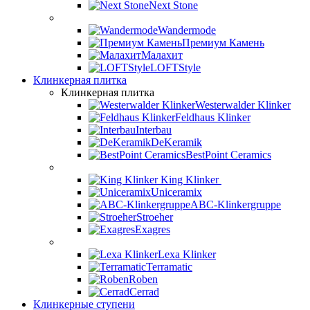
Next Stone
Wandermode
Премиум Камень
Малахит
LOFTStyle
Клинкерная плитка
Клинкерная плитка
Westerwalder Klinker
Feldhaus Klinker
Interbau
DeKeramik
BestPoint Ceramics
King Klinker
Uniceramix
ABC-Klinkergruppe
Stroeher
Exagres
Lexa Klinker
Terramatic
Roben
Cerrad
Клинкерные ступени