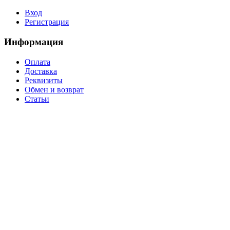
Вход
Регистрация
Информация
Оплата
Доставка
Реквизиты
Обмен и возврат
Статьи
Уважаемые покупатели, в связи с нестабильным курсом валют, а также частой
сменой прайсов производителями, цены на товары могут отличаться от
заявленных на сайте. Работы по корректировке цен ведутся непрерывно. Наличие
конкретных позиций товара, их стоимость уточняйте у менеджеров компании.
Приносим извинения за доставленные неудобства.
Обращаем Ваше внимание на то, что вся представленная на сайте информация,
носит информационный характер и ни при каких условиях не является публичной
офертой, определяемой положениями Статьи 437 (2) Гражданского кодекса
Российской Федерации.
Предоставляя свои персональные данные и используя настоящий веб-сайт, Вы
даете согласие на обработку Ваших персональных данных и принимаете условия
их обработки.