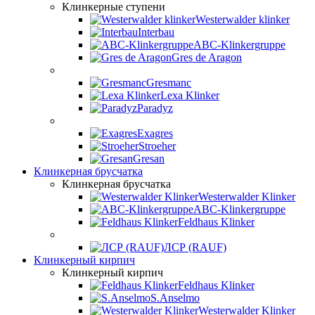
Клинкерные ступени
Westerwalder klinker
Interbau
ABC-Klinkergruppe
Gres de Aragon
Gresmanc
Lexa Klinker
Paradyz
Exagres
Stroeher
Gresan
Клинкерная брусчатка
Клинкерная брусчатка
Westerwalder Klinker
ABC-Klinkergruppe
Feldhaus Klinker
ЛСР (RAUF)
Клинкерный кирпич
Клинкерный кирпич
Feldhaus Klinker
S.Anselmo
Westerwalder Klinker