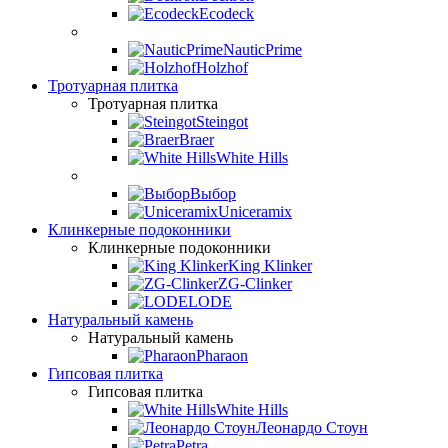
Ecodeck
NauticPrime
Holzhof
Тротуарная плитка
Тротуарная плитка
Steingot
Braer
White Hills
Выбор
Uniceramix
Клинкерные подоконники
Клинкерные подоконники
King Klinker
ZG-Clinker
LODE
Натуральный камень
Натуральный камень
Pharaon
Гипсовая плитка
Гипсовая плитка
White Hills
Леонардо Стоун
Petra