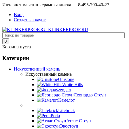
Интернет магазин керамик-плитка 8-495-790-40-27
Вход
Создать аккаунт
KLINKERPROF.RU
0
Корзина пуста
Категории
Искусственный камень
Искусственный камень
Unistone
White Hills
Феодал
Леонардо Стоун
Камелот
Lifebrick
Perta
Атлас Стоун
Экостоун