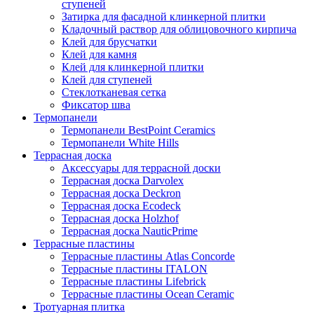
ступеней
Затирка для фасадной клинкерной плитки
Кладочный раствор для облицовочного кирпича
Клей для брусчатки
Клей для камня
Клей для клинкерной плитки
Клей для ступеней
Стеклотканевая сетка
Фиксатор шва
Термопанели
Термопанели BestPoint Ceramics
Термопанели White Hills
Террасная доска
Аксессуары для террасной доски
Террасная доска Darvolex
Террасная доска Deckron
Террасная доска Ecodeck
Террасная доска Holzhof
Террасная доска NauticPrime
Террасные пластины
Террасные пластины Atlas Concorde
Террасные пластины ITALON
Террасные пластины Lifebrick
Террасные пластины Ocean Ceramic
Тротуарная плитка