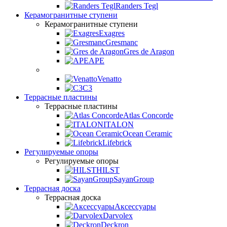
Randers Tegl
Керамогранитные ступени
Керамогранитные ступени
Exagres
Gresmanc
Gres de Aragon
APE
Venatto
C3
Террасные пластины
Террасные пластины
Atlas Concorde
ITALON
Ocean Ceramic
Lifebrick
Регулируемые опоры
Регулируемые опоры
HILST
SayanGroup
Террасная доска
Террасная доска
Аксессуары
Darvolex
Deckron