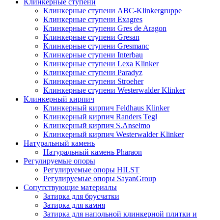
Клинкерные ступени
Клинкерные ступени ABC-Klinkergruppe
Клинкерные ступени Exagres
Клинкерные ступени Gres de Aragon
Клинкерные ступени Gresan
Клинкерные ступени Gresmanc
Клинкерные ступени Interbau
Клинкерные ступени Lexa Klinker
Клинкерные ступени Paradyz
Клинкерные ступени Stroeher
Клинкерные ступени Westerwalder Klinker
Клинкерный кирпич
Клинкерный кирпич Feldhaus Klinker
Клинкерный кирпич Randers Tegl
Клинкерный кирпич S.Anselmo
Клинкерный кирпич Westerwalder Klinker
Натуральный камень
Натуральный камень Pharaon
Регулируемые опоры
Регулируемые опоры HILST
Регулируемые опоры SayanGroup
Сопутствующие материалы
Затирка для брусчатки
Затирка для камня
Затирка для напольной клинкерной плитки и