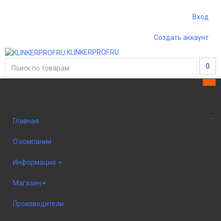
Вход
Создать аккаунт
KLINKERPROF.RU
0
Sidebar
×
Главная
О компании
Информация
Магазин
Производители