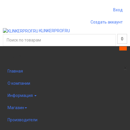
Вход
Создать аккаунт
KLINKERPROF.RU
0
Sidebar
×
Главная
О компании
Информация
Магазин
Производители