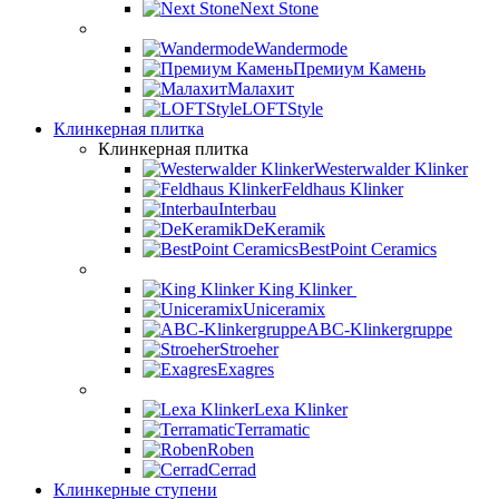
Next Stone
Wandermode
Премиум Камень
Малахит
LOFTStyle
Клинкерная плитка
Клинкерная плитка
Westerwalder Klinker
Feldhaus Klinker
Interbau
DeKeramik
BestPoint Ceramics
King Klinker
Uniceramix
ABC-Klinkergruppe
Stroeher
Exagres
Lexa Klinker
Terramatic
Roben
Cerrad
Клинкерные ступени