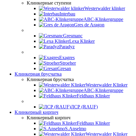
Клинкерные ступени
Westerwalder klinker
Interbau
ABC-Klinkergruppe
Gres de Aragon
Gresmanc
Lexa Klinker
Paradyz
Exagres
Stroeher
Gresan
Клинкерная брусчатка
Клинкерная брусчатка
Westerwalder Klinker
ABC-Klinkergruppe
Feldhaus Klinker
ЛСР (RAUF)
Клинкерный кирпич
Клинкерный кирпич
Feldhaus Klinker
S.Anselmo
Westerwalder Klinker