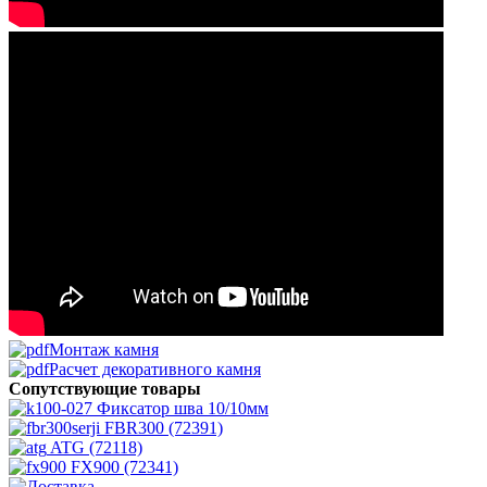
Монтаж камня
Расчет декоративного камня
Сопутствующие товары
Фиксатор шва 10/10мм
FBR300 (72391)
ATG (72118)
FX900 (72341)