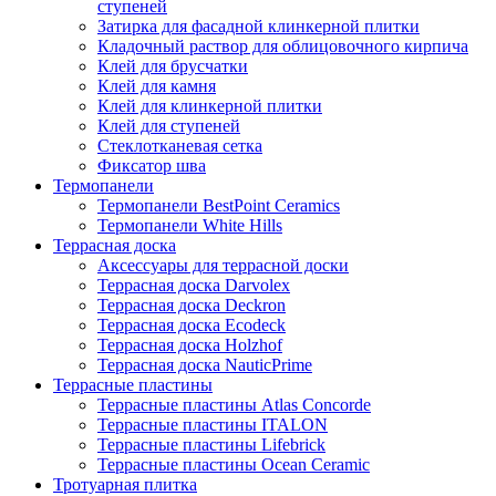
ступеней
Затирка для фасадной клинкерной плитки
Кладочный раствор для облицовочного кирпича
Клей для брусчатки
Клей для камня
Клей для клинкерной плитки
Клей для ступеней
Стеклотканевая сетка
Фиксатор шва
Термопанели
Термопанели BestPoint Ceramics
Термопанели White Hills
Террасная доска
Аксессуары для террасной доски
Террасная доска Darvolex
Террасная доска Deckron
Террасная доска Ecodeck
Террасная доска Holzhof
Террасная доска NauticPrime
Террасные пластины
Террасные пластины Atlas Concorde
Террасные пластины ITALON
Террасные пластины Lifebrick
Террасные пластины Ocean Ceramic
Тротуарная плитка