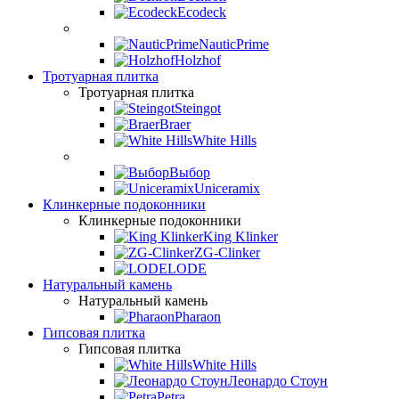
Ecodeck
NauticPrime
Holzhof
Тротуарная плитка
Тротуарная плитка
Steingot
Braer
White Hills
Выбор
Uniceramix
Клинкерные подоконники
Клинкерные подоконники
King Klinker
ZG-Clinker
LODE
Натуральный камень
Натуральный камень
Pharaon
Гипсовая плитка
Гипсовая плитка
White Hills
Леонардо Стоун
Petra