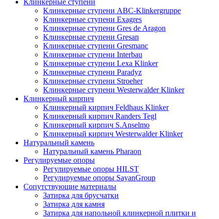
Клинкерные ступени
Клинкерные ступени ABC-Klinkergruppe
Клинкерные ступени Exagres
Клинкерные ступени Gres de Aragon
Клинкерные ступени Gresan
Клинкерные ступени Gresmanc
Клинкерные ступени Interbau
Клинкерные ступени Lexa Klinker
Клинкерные ступени Paradyz
Клинкерные ступени Stroeher
Клинкерные ступени Westerwalder Klinker
Клинкерный кирпич
Клинкерный кирпич Feldhaus Klinker
Клинкерный кирпич Randers Tegl
Клинкерный кирпич S.Anselmo
Клинкерный кирпич Westerwalder Klinker
Натуральный камень
Натуральный камень Pharaon
Регулируемые опоры
Регулируемые опоры HILST
Регулируемые опоры SayanGroup
Сопутствующие материалы
Затирка для брусчатки
Затирка для камня
Затирка для напольной клинкерной плитки и