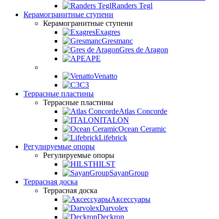
Randers Tegl
Керамогранитные ступени
Керамогранитные ступени
Exagres
Gresmanc
Gres de Aragon
APE
Venatto
C3
Террасные пластины
Террасные пластины
Atlas Concorde
ITALON
Ocean Ceramic
Lifebrick
Регулируемые опоры
Регулируемые опоры
HILST
SayanGroup
Террасная доска
Террасная доска
Аксессуары
Darvolex
Deckron