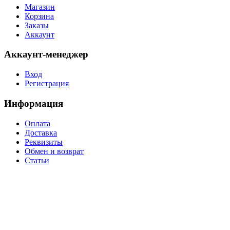
Магазин
Корзина
Заказы
Аккаунт
Аккаунт-менеджер
Вход
Регистрация
Информация
Оплата
Доставка
Реквизиты
Обмен и возврат
Статьи
Уважаемые покупатели, в связи с нестабильным курсом валют, а также частой
сменой прайсов производителями, цены на товары могут отличаться от
заявленных на сайте. Работы по корректировке цен ведутся непрерывно. Наличие
конкретных позиций товара, их стоимость уточняйте у менеджеров компании.
Приносим извинения за доставленные неудобства.
Обращаем Ваше внимание на то, что вся представленная на сайте информация,