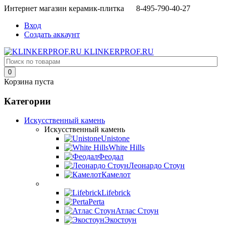
Интернет магазин керамик-плитка 8-495-790-40-27
Вход
Создать аккаунт
KLINKERPROF.RU
0
Корзина пуста
Категории
Искусственный камень
Искусственный камень
Unistone
White Hills
Феодал
Леонардо Стоун
Камелот
Lifebrick
Perta
Атлас Стоун
Экостоун