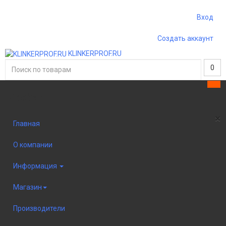
Вход
Создать аккаунт
KLINKERPROF.RU
0
Sidebar
×
Главная
О компании
Информация
Магазин
Производители