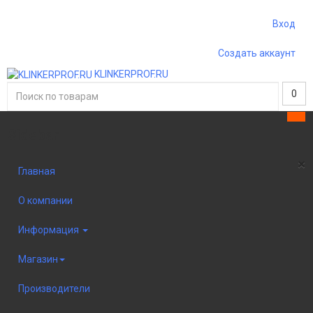
Вход
Создать аккаунт
KLINKERPROF.RU
0
Sidebar
×
Главная
О компании
Информация
Магазин
Производители