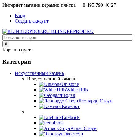
Интернет магазин керамик-плитка 8-495-790-40-27
Вход
Создать аккаунт
KLINKERPROF.RU
0
Корзина пуста
Категории
Искусственный камень
Искусственный камень
Unistone
White Hills
Феодал
Леонардо Стоун
Камелот
Lifebrick
Perta
Атлас Стоун
Экостоун