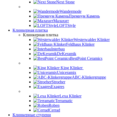
Next Stone
Wandermode
Премиум Камень
Малахит
LOFTStyle
Клинкерная плитка
Клинкерная плитка
Westerwalder Klinker
Feldhaus Klinker
Interbau
DeKeramik
BestPoint Ceramics
King Klinker
Uniceramix
ABC-Klinkergruppe
Stroeher
Exagres
Lexa Klinker
Terramatic
Roben
Cerrad
Клинкерные ступени