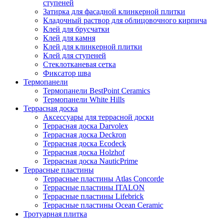
ступеней
Затирка для фасадной клинкерной плитки
Кладочный раствор для облицовочного кирпича
Клей для брусчатки
Клей для камня
Клей для клинкерной плитки
Клей для ступеней
Стеклотканевая сетка
Фиксатор шва
Термопанели
Термопанели BestPoint Ceramics
Термопанели White Hills
Террасная доска
Аксессуары для террасной доски
Террасная доска Darvolex
Террасная доска Deckron
Террасная доска Ecodeck
Террасная доска Holzhof
Террасная доска NauticPrime
Террасные пластины
Террасные пластины Atlas Concorde
Террасные пластины ITALON
Террасные пластины Lifebrick
Террасные пластины Ocean Ceramic
Тротуарная плитка