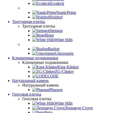
Ecodeck
NauticPrime
Holzhof
Тротуарная плитка
Тротуарная плитка
Steingot
Braer
White Hills
Выбор
Uniceramix
Клинкерные подоконники
Клинкерные подоконники
King Klinker
ZG-Clinker
LODE
Натуральный камень
Натуральный камень
Pharaon
Гипсовая плитка
Гипсовая плитка
White Hills
Леонардо Стоун
Petra