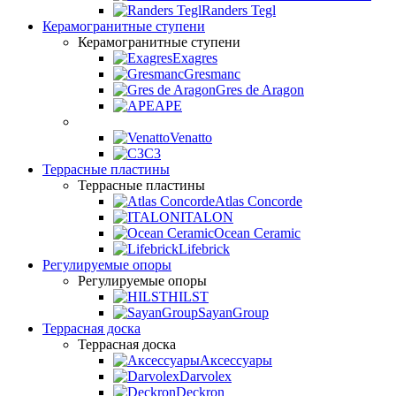
Randers Tegl
Керамогранитные ступени
Керамогранитные ступени
Exagres
Gresmanc
Gres de Aragon
APE
Venatto
C3
Террасные пластины
Террасные пластины
Atlas Concorde
ITALON
Ocean Ceramic
Lifebrick
Регулируемые опоры
Регулируемые опоры
HILST
SayanGroup
Террасная доска
Террасная доска
Аксессуары
Darvolex
Deckron