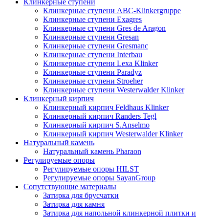
Клинкерные ступени
Клинкерные ступени ABC-Klinkergruppe
Клинкерные ступени Exagres
Клинкерные ступени Gres de Aragon
Клинкерные ступени Gresan
Клинкерные ступени Gresmanc
Клинкерные ступени Interbau
Клинкерные ступени Lexa Klinker
Клинкерные ступени Paradyz
Клинкерные ступени Stroeher
Клинкерные ступени Westerwalder Klinker
Клинкерный кирпич
Клинкерный кирпич Feldhaus Klinker
Клинкерный кирпич Randers Tegl
Клинкерный кирпич S.Anselmo
Клинкерный кирпич Westerwalder Klinker
Натуральный камень
Натуральный камень Pharaon
Регулируемые опоры
Регулируемые опоры HILST
Регулируемые опоры SayanGroup
Сопутствующие материалы
Затирка для брусчатки
Затирка для камня
Затирка для напольной клинкерной плитки и