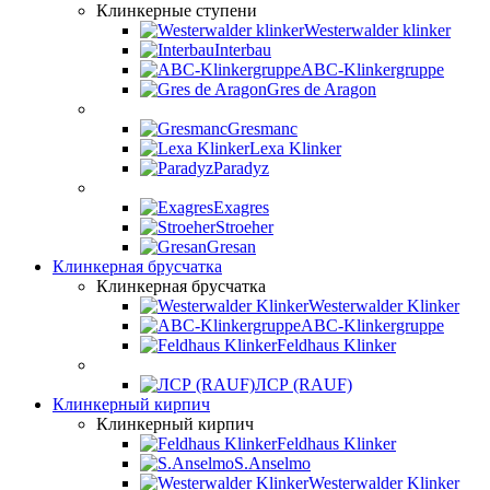
Клинкерные ступени
Westerwalder klinker
Interbau
ABC-Klinkergruppe
Gres de Aragon
Gresmanc
Lexa Klinker
Paradyz
Exagres
Stroeher
Gresan
Клинкерная брусчатка
Клинкерная брусчатка
Westerwalder Klinker
ABC-Klinkergruppe
Feldhaus Klinker
ЛСР (RAUF)
Клинкерный кирпич
Клинкерный кирпич
Feldhaus Klinker
S.Anselmo
Westerwalder Klinker