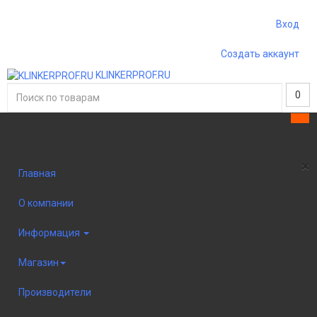
Вход
Создать аккаунт
KLINKERPROF.RU
0
Sidebar
×
Главная
О компании
Информация
Магазин
Производители