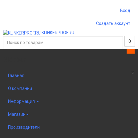
Вход
Создать аккаунт
KLINKERPROF.RU
0
Sidebar
×
Главная
О компании
Информация
Магазин
Производители