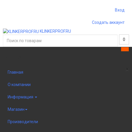
Вход
Создать аккаунт
KLINKERPROF.RU
0
Sidebar
×
Главная
О компании
Информация
Магазин
Производители