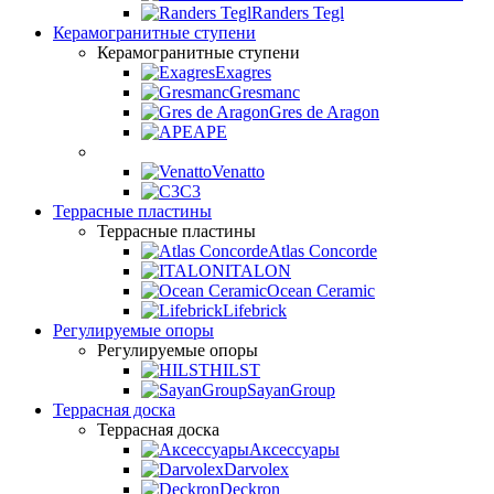
Randers Tegl
Керамогранитные ступени
Керамогранитные ступени
Exagres
Gresmanc
Gres de Aragon
APE
Venatto
C3
Террасные пластины
Террасные пластины
Atlas Concorde
ITALON
Ocean Ceramic
Lifebrick
Регулируемые опоры
Регулируемые опоры
HILST
SayanGroup
Террасная доска
Террасная доска
Аксессуары
Darvolex
Deckron