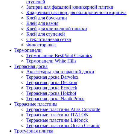
ступеней
Затирка для фасадной клинкерной плитки
Кладочный раствор для облицовочного кирпича
Клей для брусчатки
Клей для камня
Клей для клинкерной плитки
Клей для ступеней
Стеклотканевая сетка
Фиксатор шва
Термопанели
Термопанели BestPoint Ceramics
Термопанели White Hills
Террасная доска
Аксессуары для террасной доски
Террасная доска Darvolex
Террасная доска Deckron
Террасная доска Ecodeck
Террасная доска Holzhof
Террасная доска NauticPrime
Террасные пластины
Террасные пластины Atlas Concorde
Террасные пластины ITALON
Террасные пластины Lifebrick
Террасные пластины Ocean Ceramic
Тротуарная плитка