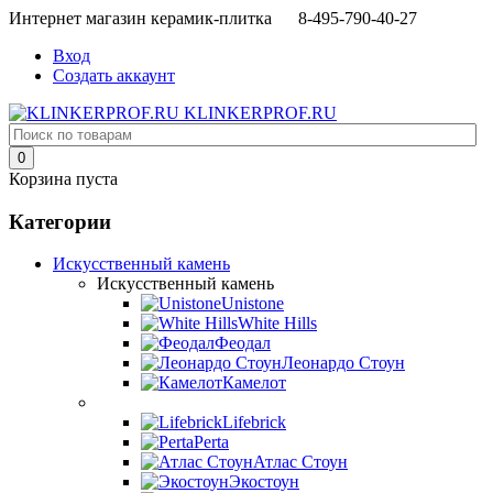
Интернет магазин керамик-плитка 8-495-790-40-27
Вход
Создать аккаунт
KLINKERPROF.RU
0
Корзина пуста
Категории
Искусственный камень
Искусственный камень
Unistone
White Hills
Феодал
Леонардо Стоун
Камелот
Lifebrick
Perta
Атлас Стоун
Экостоун