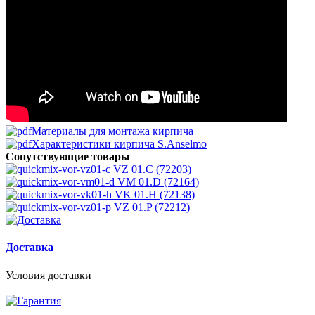
Материалы для монтажа кирпича
Характеристики кирпича S.Anselmo
Сопутствующие товары
VZ 01.C (72203)
VM 01.D (72164)
VK 01.H (72138)
VZ 01.P (72212)
Доставка
Условия доставки