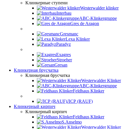
Клинкерные ступени
Westerwalder klinker
Interbau
ABC-Klinkergruppe
Gres de Aragon
Gresmanc
Lexa Klinker
Paradyz
Exagres
Stroeher
Gresan
Клинкерная брусчатка
Клинкерная брусчатка
Westerwalder Klinker
ABC-Klinkergruppe
Feldhaus Klinker
ЛСР (RAUF)
Клинкерный кирпич
Клинкерный кирпич
Feldhaus Klinker
S.Anselmo
Westerwalder Klinker