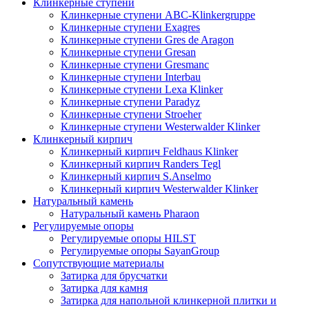
Клинкерные ступени
Клинкерные ступени ABC-Klinkergruppe
Клинкерные ступени Exagres
Клинкерные ступени Gres de Aragon
Клинкерные ступени Gresan
Клинкерные ступени Gresmanc
Клинкерные ступени Interbau
Клинкерные ступени Lexa Klinker
Клинкерные ступени Paradyz
Клинкерные ступени Stroeher
Клинкерные ступени Westerwalder Klinker
Клинкерный кирпич
Клинкерный кирпич Feldhaus Klinker
Клинкерный кирпич Randers Tegl
Клинкерный кирпич S.Anselmo
Клинкерный кирпич Westerwalder Klinker
Натуральный камень
Натуральный камень Pharaon
Регулируемые опоры
Регулируемые опоры HILST
Регулируемые опоры SayanGroup
Сопутствующие материалы
Затирка для брусчатки
Затирка для камня
Затирка для напольной клинкерной плитки и