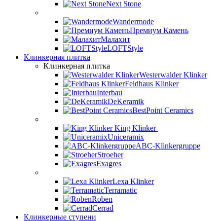
Next Stone
Wandermode
Премиум Камень
Малахит
LOFTStyle
Клинкерная плитка
Клинкерная плитка
Westerwalder Klinker
Feldhaus Klinker
Interbau
DeKeramik
BestPoint Ceramics
King Klinker
Uniceramix
ABC-Klinkergruppe
Stroeher
Exagres
Lexa Klinker
Terramatic
Roben
Cerrad
Клинкерные ступени