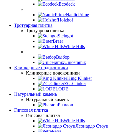
Ecodeck
NauticPrime
Holzhof
Тротуарная плитка
Тротуарная плитка
Steingot
Braer
White Hills
Выбор
Uniceramix
Клинкерные подоконники
Клинкерные подоконники
King Klinker
ZG-Clinker
LODE
Натуральный камень
Натуральный камень
Pharaon
Гипсовая плитка
Гипсовая плитка
White Hills
Леонардо Стоун
Petra