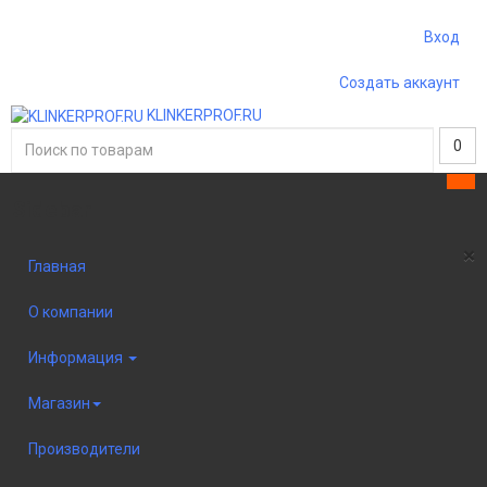
Вход
Создать аккаунт
KLINKERPROF.RU
0
Sidebar
×
Главная
О компании
Информация
Магазин
Производители