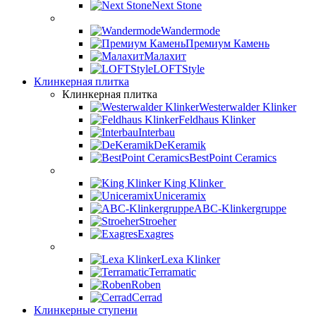
Next Stone
Wandermode
Премиум Камень
Малахит
LOFTStyle
Клинкерная плитка
Клинкерная плитка
Westerwalder Klinker
Feldhaus Klinker
Interbau
DeKeramik
BestPoint Ceramics
King Klinker
Uniceramix
ABC-Klinkergruppe
Stroeher
Exagres
Lexa Klinker
Terramatic
Roben
Cerrad
Клинкерные ступени