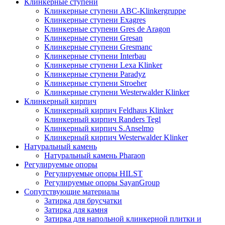
Клинкерные ступени
Клинкерные ступени ABC-Klinkergruppe
Клинкерные ступени Exagres
Клинкерные ступени Gres de Aragon
Клинкерные ступени Gresan
Клинкерные ступени Gresmanc
Клинкерные ступени Interbau
Клинкерные ступени Lexa Klinker
Клинкерные ступени Paradyz
Клинкерные ступени Stroeher
Клинкерные ступени Westerwalder Klinker
Клинкерный кирпич
Клинкерный кирпич Feldhaus Klinker
Клинкерный кирпич Randers Tegl
Клинкерный кирпич S.Anselmo
Клинкерный кирпич Westerwalder Klinker
Натуральный камень
Натуральный камень Pharaon
Регулируемые опоры
Регулируемые опоры HILST
Регулируемые опоры SayanGroup
Сопутствующие материалы
Затирка для брусчатки
Затирка для камня
Затирка для напольной клинкерной плитки и