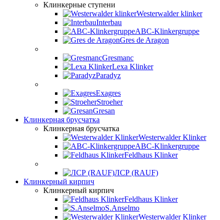
Клинкерные ступени
Westerwalder klinker
Interbau
ABC-Klinkergruppe
Gres de Aragon
Gresmanc
Lexa Klinker
Paradyz
Exagres
Stroeher
Gresan
Клинкерная брусчатка
Клинкерная брусчатка
Westerwalder Klinker
ABC-Klinkergruppe
Feldhaus Klinker
ЛСР (RAUF)
Клинкерный кирпич
Клинкерный кирпич
Feldhaus Klinker
S.Anselmo
Westerwalder Klinker