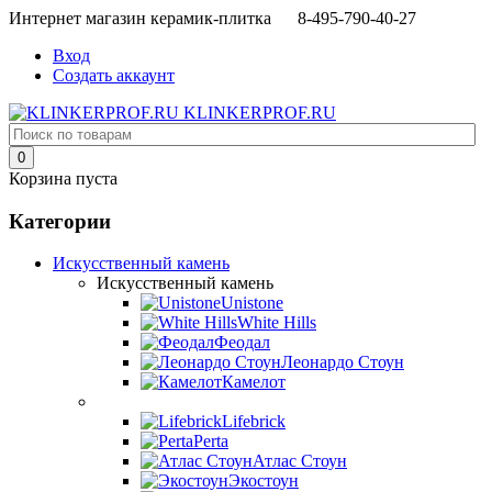
Интернет магазин керамик-плитка 8-495-790-40-27
Вход
Создать аккаунт
KLINKERPROF.RU
0
Корзина пуста
Категории
Искусственный камень
Искусственный камень
Unistone
White Hills
Феодал
Леонардо Стоун
Камелот
Lifebrick
Perta
Атлас Стоун
Экостоун