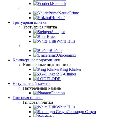
Ecodeck
NauticPrime
Holzhof
Тротуарная плитка
Тротуарная плитка
Steingot
Braer
White Hills
Выбор
Uniceramix
Клинкерные подоконники
Клинкерные подоконники
King Klinker
ZG-Clinker
LODE
Натуральный камень
Натуральный камень
Pharaon
Гипсовая плитка
Гипсовая плитка
White Hills
Леонардо Стоун
Petra