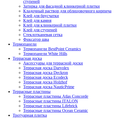
ступеней
Затирка для фасадной клинкерной плитки
Кладочный раствор для облицовочного кирпича
Клей для брусчатки
Клей для камня
Клей для клинкерной плитки
Клей для ступеней
Стеклотканевая сетка
Фиксатор шва
Термопанели
Термопанели BestPoint Ceramics
Термопанели White Hills
Террасная доска
Аксессуары для террасной доски
Террасная доска Darvolex
Террасная доска Deckron
Террасная доска Ecodeck
Террасная доска Holzhof
Террасная доска NauticPrime
Террасные пластины
Террасные пластины Atlas Concorde
Террасные пластины ITALON
Террасные пластины Lifebrick
Террасные пластины Ocean Ceramic
Тротуарная плитка