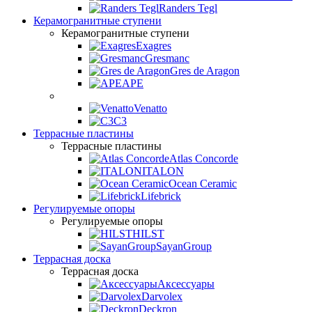
Randers Tegl
Керамогранитные ступени
Керамогранитные ступени
Exagres
Gresmanc
Gres de Aragon
APE
Venatto
C3
Террасные пластины
Террасные пластины
Atlas Concorde
ITALON
Ocean Ceramic
Lifebrick
Регулируемые опоры
Регулируемые опоры
HILST
SayanGroup
Террасная доска
Террасная доска
Аксессуары
Darvolex
Deckron