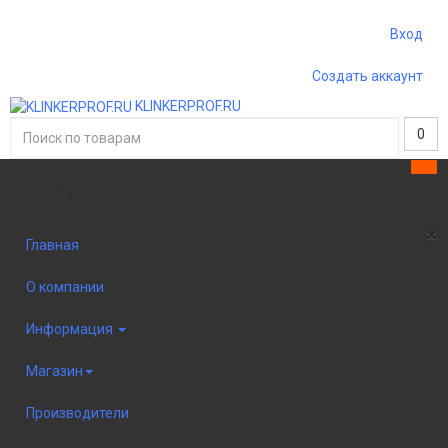
Вход
Создать аккаунт
KLINKERPROF.RU
0
Sidebar
×
Главная
О компании
Информация
Магазин
Производители