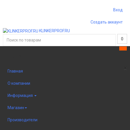
Вход
Создать аккаунт
KLINKERPROF.RU
0
Sidebar
×
Главная
О компании
Информация
Магазин
Производители