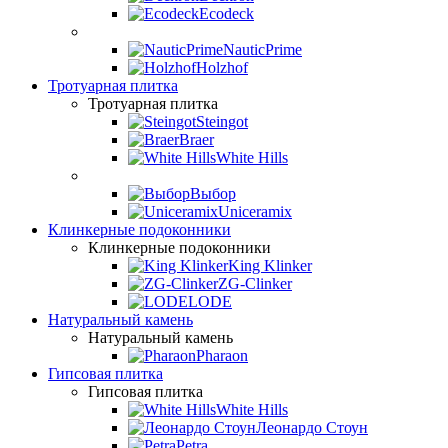
Ecodeck
NauticPrime
Holzhof
Тротуарная плитка
Тротуарная плитка
Steingot
Braer
White Hills
Выбор
Uniceramix
Клинкерные подоконники
Клинкерные подоконники
King Klinker
ZG-Clinker
LODE
Натуральный камень
Натуральный камень
Pharaon
Гипсовая плитка
Гипсовая плитка
White Hills
Леонардо Стоун
Petra