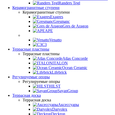
Randers Tegl
Керамогранитные ступени
Керамогранитные ступени
Exagres
Gresmanc
Gres de Aragon
APE
Venatto
C3
Террасные пластины
Террасные пластины
Atlas Concorde
ITALON
Ocean Ceramic
Lifebrick
Регулируемые опоры
Регулируемые опоры
HILST
SayanGroup
Террасная доска
Террасная доска
Аксессуары
Darvolex
Deckron