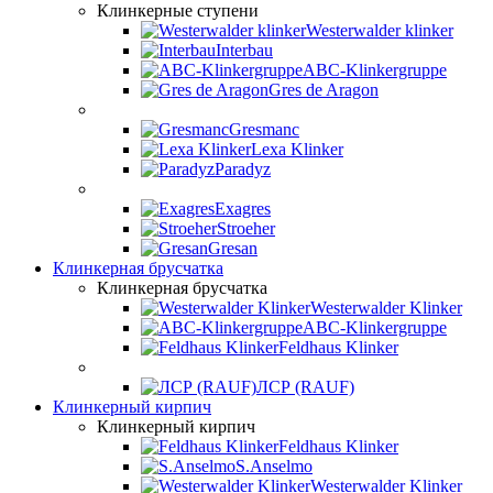
Клинкерные ступени
Westerwalder klinker
Interbau
ABC-Klinkergruppe
Gres de Aragon
Gresmanc
Lexa Klinker
Paradyz
Exagres
Stroeher
Gresan
Клинкерная брусчатка
Клинкерная брусчатка
Westerwalder Klinker
ABC-Klinkergruppe
Feldhaus Klinker
ЛСР (RAUF)
Клинкерный кирпич
Клинкерный кирпич
Feldhaus Klinker
S.Anselmo
Westerwalder Klinker