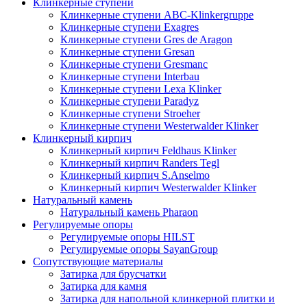
Клинкерные ступени
Клинкерные ступени ABC-Klinkergruppe
Клинкерные ступени Exagres
Клинкерные ступени Gres de Aragon
Клинкерные ступени Gresan
Клинкерные ступени Gresmanc
Клинкерные ступени Interbau
Клинкерные ступени Lexa Klinker
Клинкерные ступени Paradyz
Клинкерные ступени Stroeher
Клинкерные ступени Westerwalder Klinker
Клинкерный кирпич
Клинкерный кирпич Feldhaus Klinker
Клинкерный кирпич Randers Tegl
Клинкерный кирпич S.Anselmo
Клинкерный кирпич Westerwalder Klinker
Натуральный камень
Натуральный камень Pharaon
Регулируемые опоры
Регулируемые опоры HILST
Регулируемые опоры SayanGroup
Сопутствующие материалы
Затирка для брусчатки
Затирка для камня
Затирка для напольной клинкерной плитки и