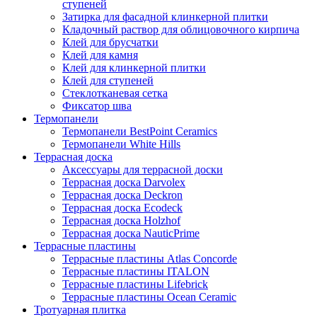
ступеней
Затирка для фасадной клинкерной плитки
Кладочный раствор для облицовочного кирпича
Клей для брусчатки
Клей для камня
Клей для клинкерной плитки
Клей для ступеней
Стеклотканевая сетка
Фиксатор шва
Термопанели
Термопанели BestPoint Ceramics
Термопанели White Hills
Террасная доска
Аксессуары для террасной доски
Террасная доска Darvolex
Террасная доска Deckron
Террасная доска Ecodeck
Террасная доска Holzhof
Террасная доска NauticPrime
Террасные пластины
Террасные пластины Atlas Concorde
Террасные пластины ITALON
Террасные пластины Lifebrick
Террасные пластины Ocean Ceramic
Тротуарная плитка