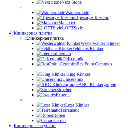
Next Stone
Wandermode
Премиум Камень
Малахит
LOFTStyle
Клинкерная плитка
Клинкерная плитка
Westerwalder Klinker
Feldhaus Klinker
Interbau
DeKeramik
BestPoint Ceramics
King Klinker
Uniceramix
ABC-Klinkergruppe
Stroeher
Exagres
Lexa Klinker
Terramatic
Roben
Cerrad
Клинкерные ступени