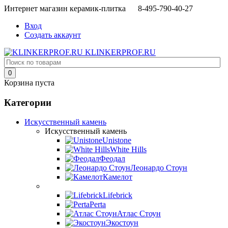
Интернет магазин керамик-плитка 8-495-790-40-27
Вход
Создать аккаунт
KLINKERPROF.RU
0
Корзина пуста
Категории
Искусственный камень
Искусственный камень
Unistone
White Hills
Феодал
Леонардо Стоун
Камелот
Lifebrick
Perta
Атлас Стоун
Экостоун