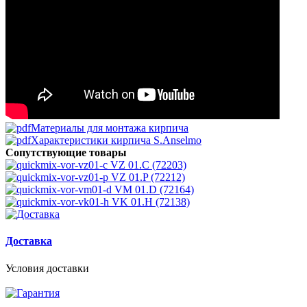
Материалы для монтажа кирпича
Характеристики кирпича S.Anselmo
Сопутствующие товары
VZ 01.C (72203)
VZ 01.P (72212)
VM 01.D (72164)
VK 01.H (72138)
Доставка
Условия доставки