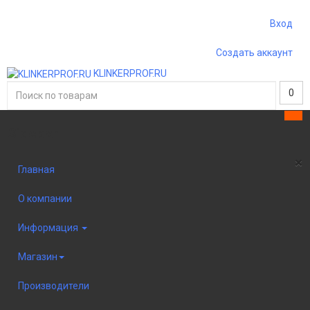
Вход
Создать аккаунт
KLINKERPROF.RU
0
Sidebar
×
Главная
О компании
Информация
Магазин
Производители