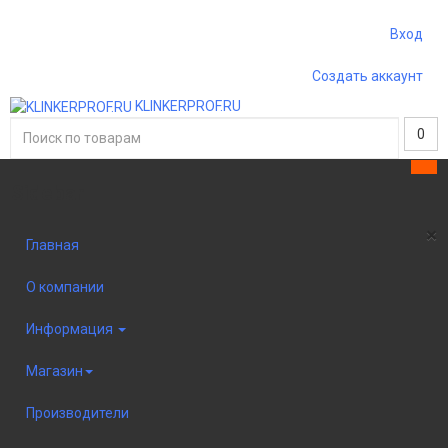
Вход
Создать аккаунт
KLINKERPROF.RU
0
Sidebar
×
Главная
О компании
Информация
Магазин
Производители