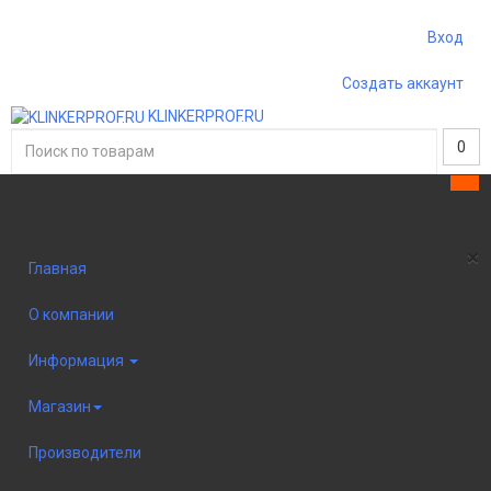
Вход
Создать аккаунт
KLINKERPROF.RU
0
Sidebar
×
Главная
О компании
Информация
Магазин
Производители