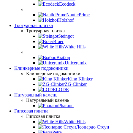
Ecodeck
NauticPrime
Holzhof
Тротуарная плитка
Тротуарная плитка
Steingot
Braer
White Hills
Выбор
Uniceramix
Клинкерные подоконники
Клинкерные подоконники
King Klinker
ZG-Clinker
LODE
Натуральный камень
Натуральный камень
Pharaon
Гипсовая плитка
Гипсовая плитка
White Hills
Леонардо Стоун
Petra