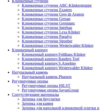
Клинкерные ступени
Клинкерные ступени ABC-Klinkergruppe
Клинкерные ступени Exagres
Клинкерные ступени Gres de Aragon
Клинкерные ступени Gresan
Клинкерные ступени Gresmanc
Клинкерные ступени Interbau
Клинкерные ступени Lexa Klinker
Клинкерные ступени Paradyz
Клинкерные ступени Stroeher
Клинкерные ступени Westerwalder Klinker
Клинкерный кирпич
Клинкерный кирпич Feldhaus Klinker
Клинкерный кирпич Randers Tegl
Клинкерный кирпич S.Anselmo
Клинкерный кирпич Westerwalder Klinker
Натуральный камень
Натуральный камень Pharaon
Регулируемые опоры
Регулируемые опоры HILST
Регулируемые опоры SayanGroup
Сопутствующие материалы
Затирка для брусчатки
Затирка для камня
Затирка для напольной клинкерной плитки и