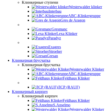
Клинкерные ступени
Westerwalder klinker
Interbau
ABC-Klinkergruppe
Gres de Aragon
Gresmanc
Lexa Klinker
Paradyz
Exagres
Stroeher
Gresan
Клинкерная брусчатка
Клинкерная брусчатка
Westerwalder Klinker
ABC-Klinkergruppe
Feldhaus Klinker
ЛСР (RAUF)
Клинкерный кирпич
Клинкерный кирпич
Feldhaus Klinker
S.Anselmo
Westerwalder Klinker