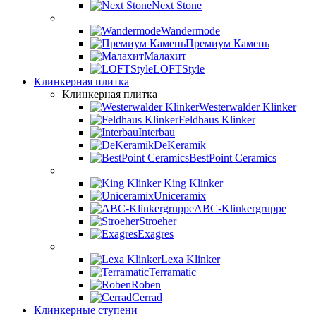
Next Stone
Wandermode
Премиум Камень
Малахит
LOFTStyle
Клинкерная плитка
Клинкерная плитка
Westerwalder Klinker
Feldhaus Klinker
Interbau
DeKeramik
BestPoint Ceramics
King Klinker
Uniceramix
ABC-Klinkergruppe
Stroeher
Exagres
Lexa Klinker
Terramatic
Roben
Cerrad
Клинкерные ступени