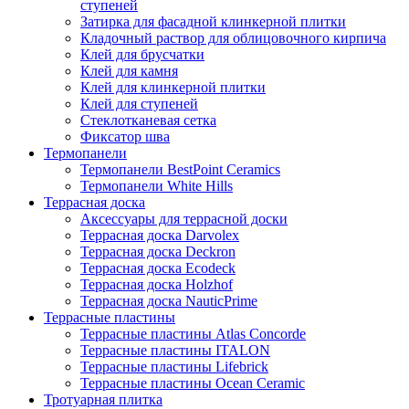
ступеней
Затирка для фасадной клинкерной плитки
Кладочный раствор для облицовочного кирпича
Клей для брусчатки
Клей для камня
Клей для клинкерной плитки
Клей для ступеней
Стеклотканевая сетка
Фиксатор шва
Термопанели
Термопанели BestPoint Ceramics
Термопанели White Hills
Террасная доска
Аксессуары для террасной доски
Террасная доска Darvolex
Террасная доска Deckron
Террасная доска Ecodeck
Террасная доска Holzhof
Террасная доска NauticPrime
Террасные пластины
Террасные пластины Atlas Concorde
Террасные пластины ITALON
Террасные пластины Lifebrick
Террасные пластины Ocean Ceramic
Тротуарная плитка