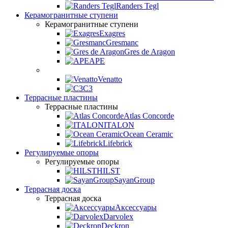
Randers Tegl
Керамогранитные ступени
Керамогранитные ступени
Exagres
Gresmanc
Gres de Aragon
APE
Venatto
C3
Террасные пластины
Террасные пластины
Atlas Concorde
ITALON
Ocean Ceramic
Lifebrick
Регулируемые опоры
Регулируемые опоры
HILST
SayanGroup
Террасная доска
Террасная доска
Аксессуары
Darvolex
Deckron