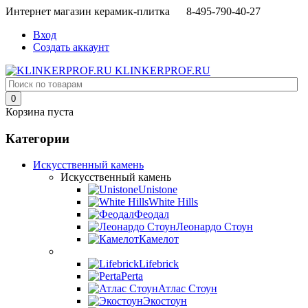
Интернет магазин керамик-плитка 8-495-790-40-27
Вход
Создать аккаунт
KLINKERPROF.RU
0
Корзина пуста
Категории
Искусственный камень
Искусственный камень
Unistone
White Hills
Феодал
Леонардо Стоун
Камелот
Lifebrick
Perta
Атлас Стоун
Экостоун