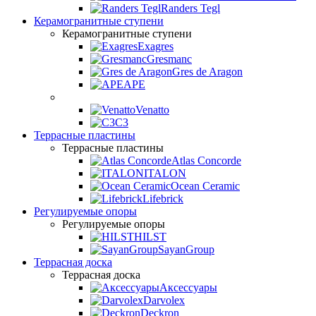
Randers Tegl
Керамогранитные ступени
Керамогранитные ступени
Exagres
Gresmanc
Gres de Aragon
APE
Venatto
C3
Террасные пластины
Террасные пластины
Atlas Concorde
ITALON
Ocean Ceramic
Lifebrick
Регулируемые опоры
Регулируемые опоры
HILST
SayanGroup
Террасная доска
Террасная доска
Аксессуары
Darvolex
Deckron