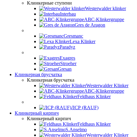
Клинкерные ступени
Westerwalder klinker
Interbau
ABC-Klinkergruppe
Gres de Aragon
Gresmanc
Lexa Klinker
Paradyz
Exagres
Stroeher
Gresan
Клинкерная брусчатка
Клинкерная брусчатка
Westerwalder Klinker
ABC-Klinkergruppe
Feldhaus Klinker
ЛСР (RAUF)
Клинкерный кирпич
Клинкерный кирпич
Feldhaus Klinker
S.Anselmo
Westerwalder Klinker