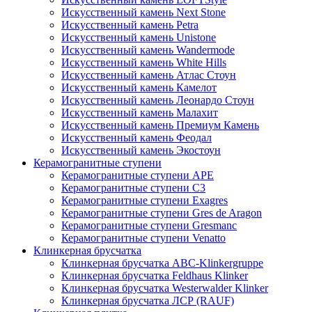
Искусственный камень Next Stone
Искусственный камень Petra
Искусственный камень Unistone
Искусственный камень Wandermode
Искусственный камень White Hills
Искусственный камень Атлас Стоун
Искусственный камень Камелот
Искусственный камень Леонардо Стоун
Искусственный камень Малахит
Искусственный камень Премиум Камень
Искусственный камень Феодал
Искусственный камень Экостоун
Керамогранитные ступени
Керамогранитные ступени APE
Керамогранитные ступени C3
Керамогранитные ступени Exagres
Керамогранитные ступени Gres de Aragon
Керамогранитные ступени Gresmanc
Керамогранитные ступени Venatto
Клинкерная брусчатка
Клинкерная брусчатка ABC-Klinkergruppe
Клинкерная брусчатка Feldhaus Klinker
Клинкерная брусчатка Westerwalder Klinker
Клинкерная брусчатка ЛСР (RAUF)