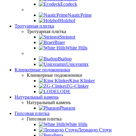
Ecodeck
NauticPrime
Holzhof
Тротуарная плитка
Тротуарная плитка
Steingot
Braer
White Hills
Выбор
Uniceramix
Клинкерные подоконники
Клинкерные подоконники
King Klinker
ZG-Clinker
LODE
Натуральный камень
Натуральный камень
Pharaon
Гипсовая плитка
Гипсовая плитка
White Hills
Леонардо Стоун
Petra