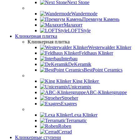
Next Stone
Wandermode
Премиум Камень
Малахит
LOFTStyle
Клинкерная плитка
Клинкерная плитка
Westerwalder Klinker
Feldhaus Klinker
Interbau
DeKeramik
BestPoint Ceramics
King Klinker
Uniceramix
ABC-Klinkergruppe
Stroeher
Exagres
Lexa Klinker
Terramatic
Roben
Cerrad
Клинкерные ступени