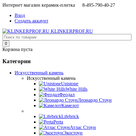
Интернет магазин керамик-плитка 8-495-790-40-27
Вход
Создать аккаунт
KLINKERPROF.RU
0
Корзина пуста
Категории
Искусственный камень
Искусственный камень
Unistone
White Hills
Феодал
Леонардо Стоун
Камелот
Lifebrick
Perta
Атлас Стоун
Экостоун