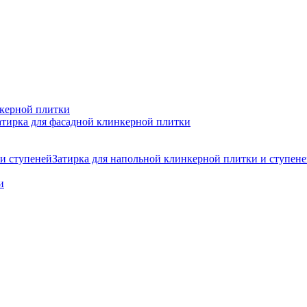
нкерной плитки
атирка для фасадной клинкерной плитки
Затирка для напольной клинкерной плитки и ступен
и