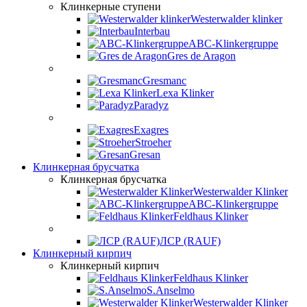
Клинкерные ступени
Westerwalder klinker
Interbau
ABC-Klinkergruppe
Gres de Aragon
Gresmanc
Lexa Klinker
Paradyz
Exagres
Stroeher
Gresan
Клинкерная брусчатка
Клинкерная брусчатка
Westerwalder Klinker
ABC-Klinkergruppe
Feldhaus Klinker
ЛСР (RAUF)
Клинкерный кирпич
Клинкерный кирпич
Feldhaus Klinker
S.Anselmo
Westerwalder Klinker