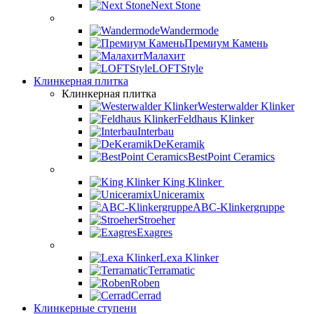
Next Stone
Wandermode
Премиум Камень
Малахит
LOFTStyle
Клинкерная плитка
Клинкерная плитка
Westerwalder Klinker
Feldhaus Klinker
Interbau
DeKeramik
BestPoint Ceramics
King Klinker
Uniceramix
ABC-Klinkergruppe
Stroeher
Exagres
Lexa Klinker
Terramatic
Roben
Cerrad
Клинкерные ступени