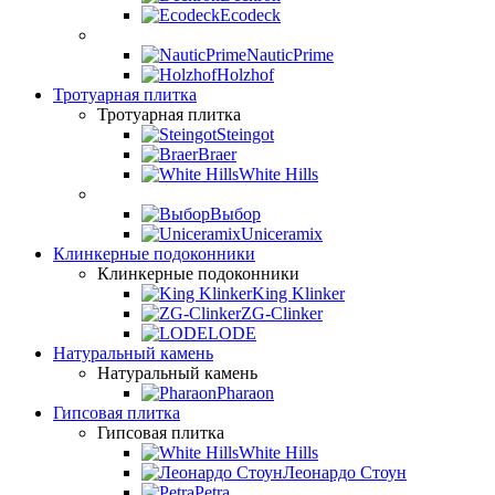
Ecodeck
NauticPrime
Holzhof
Тротуарная плитка
Тротуарная плитка
Steingot
Braer
White Hills
Выбор
Uniceramix
Клинкерные подоконники
Клинкерные подоконники
King Klinker
ZG-Clinker
LODE
Натуральный камень
Натуральный камень
Pharaon
Гипсовая плитка
Гипсовая плитка
White Hills
Леонардо Стоун
Petra