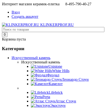
Интернет магазин керамик-плитка 8-495-790-40-27
Вход
Создать аккаунт
KLINKERPROF.RU
0
Корзина пуста
Категории
Искусственный камень
Искусственный камень
Unistone
White Hills
Феодал
Леонардо Стоун
Камелот
Lifebrick
Perta
Атлас Стоун
Экостоун