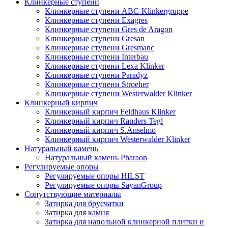
Клинкерные ступени
Клинкерные ступени ABC-Klinkergruppe
Клинкерные ступени Exagres
Клинкерные ступени Gres de Aragon
Клинкерные ступени Gresan
Клинкерные ступени Gresmanc
Клинкерные ступени Interbau
Клинкерные ступени Lexa Klinker
Клинкерные ступени Paradyz
Клинкерные ступени Stroeher
Клинкерные ступени Westerwalder Klinker
Клинкерный кирпич
Клинкерный кирпич Feldhaus Klinker
Клинкерный кирпич Randers Tegl
Клинкерный кирпич S.Anselmo
Клинкерный кирпич Westerwalder Klinker
Натуральный камень
Натуральный камень Pharaon
Регулируемые опоры
Регулируемые опоры HILST
Регулируемые опоры SayanGroup
Сопутствующие материалы
Затирка для брусчатки
Затирка для камня
Затирка для напольной клинкерной плитки и