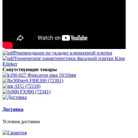
Рекомендации по укладке клинкерной плитки
Технические характеристики фасадной плитки King
Klinker
Сопутствующие товары
Фиксатор шва 10/10мм
FBR300 (72391)
ATG (72118)
FX900 (72341)
Доставка
Условия доставки