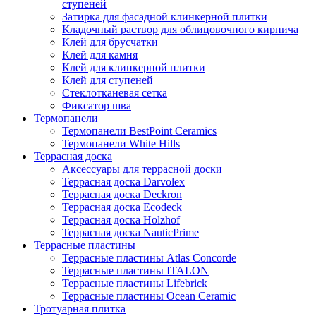
ступеней
Затирка для фасадной клинкерной плитки
Кладочный раствор для облицовочного кирпича
Клей для брусчатки
Клей для камня
Клей для клинкерной плитки
Клей для ступеней
Стеклотканевая сетка
Фиксатор шва
Термопанели
Термопанели BestPoint Ceramics
Термопанели White Hills
Террасная доска
Аксессуары для террасной доски
Террасная доска Darvolex
Террасная доска Deckron
Террасная доска Ecodeck
Террасная доска Holzhof
Террасная доска NauticPrime
Террасные пластины
Террасные пластины Atlas Concorde
Террасные пластины ITALON
Террасные пластины Lifebrick
Террасные пластины Ocean Ceramic
Тротуарная плитка