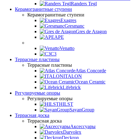
Randers Tegl
Керамогранитные ступени
Керамогранитные ступени
Exagres
Gresmanc
Gres de Aragon
APE
Venatto
C3
Террасные пластины
Террасные пластины
Atlas Concorde
ITALON
Ocean Ceramic
Lifebrick
Регулируемые опоры
Регулируемые опоры
HILST
SayanGroup
Террасная доска
Террасная доска
Аксессуары
Darvolex
Deckron