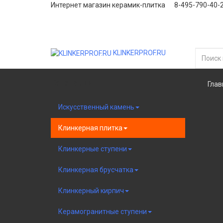
Интернет магазин керамик-плитка 8-495-790-40-
KLINKERPROF.RU
Категории
Глав
Искусственный камень
Клинкерная плитка
Клинкерные ступени
Клинкерная брусчатка
Клинкерный кирпич
Керамогранитные ступени