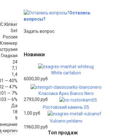
Остались
вопросы?
 Klinker
Set
Задать вопрос.
Россия
Клинкер
кструзия
Новинки
Гладкая
24
7,1
White cartabon
1,4
6000,00 руб
01 — 40%
02 — 47%
8101 — 7%
Классика Арко Bianco Nero
2793,00 руб
7103 — 6%
Да
Ростовский камень 05
18
1,00 руб
9
Vulcano peldano
 внешние
1960,00 руб
д кирпич
Топ продаж