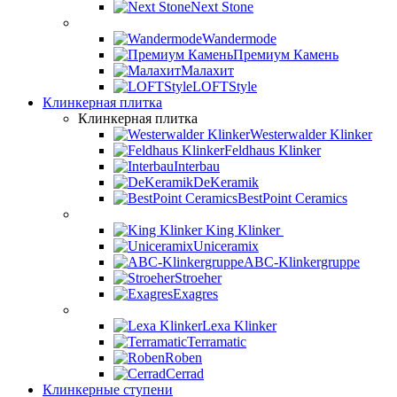
Next Stone
Wandermode
Премиум Камень
Малахит
LOFTStyle
Клинкерная плитка
Клинкерная плитка
Westerwalder Klinker
Feldhaus Klinker
Interbau
DeKeramik
BestPoint Ceramics
King Klinker
Uniceramix
ABC-Klinkergruppe
Stroeher
Exagres
Lexa Klinker
Terramatic
Roben
Cerrad
Клинкерные ступени