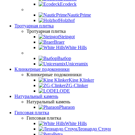
Ecodeck
NauticPrime
Holzhof
Тротуарная плитка
Тротуарная плитка
Steingot
Braer
White Hills
Выбор
Uniceramix
Клинкерные подоконники
Клинкерные подоконники
King Klinker
ZG-Clinker
LODE
Натуральный камень
Натуральный камень
Pharaon
Гипсовая плитка
Гипсовая плитка
White Hills
Леонардо Стоун
Petra