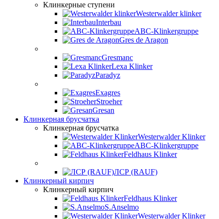
Клинкерные ступени
Westerwalder klinker
Interbau
ABC-Klinkergruppe
Gres de Aragon
Gresmanc
Lexa Klinker
Paradyz
Exagres
Stroeher
Gresan
Клинкерная брусчатка
Клинкерная брусчатка
Westerwalder Klinker
ABC-Klinkergruppe
Feldhaus Klinker
ЛСР (RAUF)
Клинкерный кирпич
Клинкерный кирпич
Feldhaus Klinker
S.Anselmo
Westerwalder Klinker