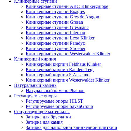
Клинкерные ступени
Клинкерные ступени ABC-Klinkergruppe
Клинкерные ступени Exagres
Клинкерные ступени Gres de Aragon
Клинкерные ступени Gresan
Клинкерные ступени Gresmanc
Клинкерные ступени Interbau
Клинкерные ступени Lexa Klinker
Клинкерные ступени Paradyz
Клинкерные ступени Stroeher
Клинкерные ступени Westerwalder Klinker
Клинкерный кирпич
Клинкерный кирпич Feldhaus Klinker
Клинкерный кирпич Randers Tegl
Клинкерный кирпич S.Anselmo
Клинкерный кирпич Westerwalder Klinker
Натуральный камень
Натуральный камень Pharaon
Регулируемые опоры
Регулируемые опоры HILST
Регулируемые опоры SayanGroup
Сопутствующие материалы
Затирка для брусчатки
Затирка для камня
Затирка для напольной клинкерной плитки и