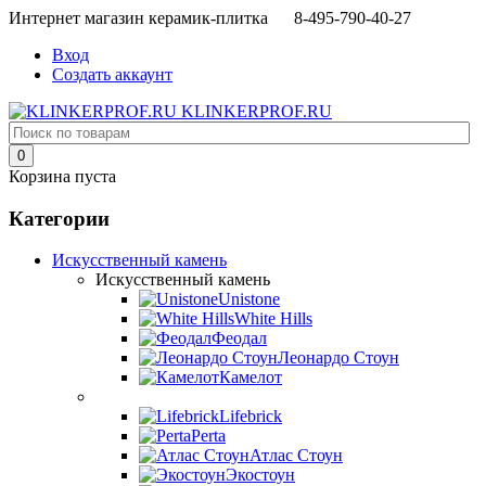
Интернет магазин керамик-плитка 8-495-790-40-27
Вход
Создать аккаунт
KLINKERPROF.RU
0
Корзина пуста
Категории
Искусственный камень
Искусственный камень
Unistone
White Hills
Феодал
Леонардо Стоун
Камелот
Lifebrick
Perta
Атлас Стоун
Экостоун