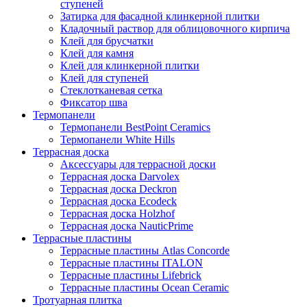
ступеней
Затирка для фасадной клинкерной плитки
Кладочный раствор для облицовочного кирпича
Клей для брусчатки
Клей для камня
Клей для клинкерной плитки
Клей для ступеней
Стеклотканевая сетка
Фиксатор шва
Термопанели
Термопанели BestPoint Ceramics
Термопанели White Hills
Террасная доска
Аксессуары для террасной доски
Террасная доска Darvolex
Террасная доска Deckron
Террасная доска Ecodeck
Террасная доска Holzhof
Террасная доска NauticPrime
Террасные пластины
Террасные пластины Atlas Concorde
Террасные пластины ITALON
Террасные пластины Lifebrick
Террасные пластины Ocean Ceramic
Тротуарная плитка