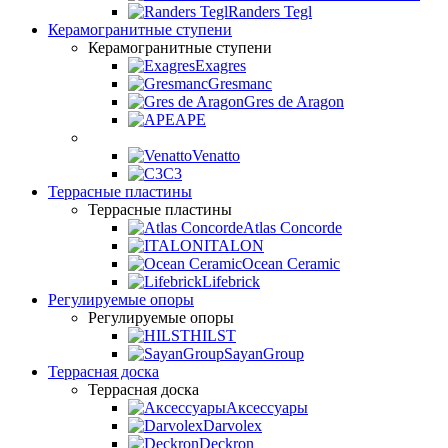
Randers Tegl
Керамогранитные ступени
Керамогранитные ступени
Exagres
Gresmanc
Gres de Aragon
APE
Venatto
C3
Террасные пластины
Террасные пластины
Atlas Concorde
ITALON
Ocean Ceramic
Lifebrick
Регулируемые опоры
Регулируемые опоры
HILST
SayanGroup
Террасная доска
Террасная доска
Аксессуары
Darvolex
Deckron