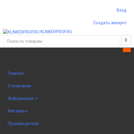
Вход
Создать аккаунт
KLINKERPROF.RU
0
Sidebar
×
Главная
О компании
Информация
Магазин
Производители